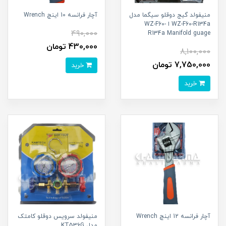
منیفولد گیج دوقلو سیگما مدل
آچار فرانسه 10 اینچ Wrench
WZ-F60-R134a ا WZ-F60-
490,000
R134a Manifold guage
430,000 تومان
8,100,000
7,750,000 تومان
خرید
خرید
آچار فرانسه 12 اینچ Wrench
منیفولد سرویس دوقلو کامتک
مدل KT536G