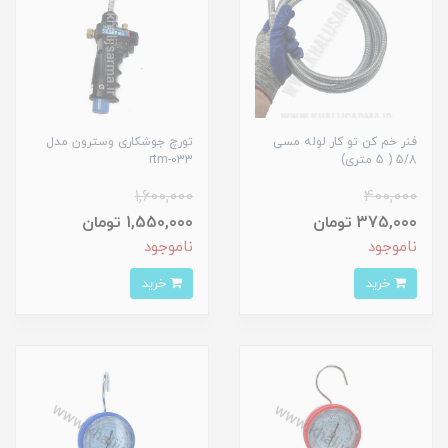
فنر خم کن تو کار لوله مسی
تورچ جوشکاری وسترون مدل
5/8 ( 5 متری)
rtm-033
1,600,000
400,000
375,000 تومان
1,550,000 تومان
ناموجود
ناموجود
خرید
خرید