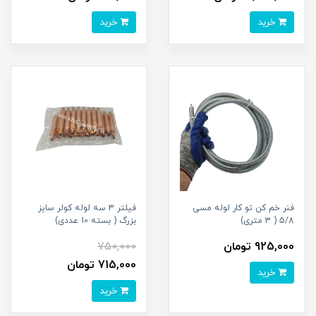
خرید
خرید
فنر خم کن تو کار لوله مسی
فیلتر 3 سه لوله کولر سایز
5/8 ( 3 متری)
بزرگ ( بسته 10 عددی)
925,000 تومان
750,000
715,000 تومان
خرید
خرید