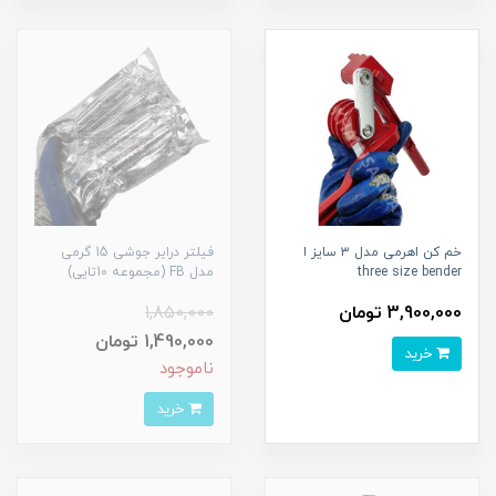
خم کن اهرمی مدل ۳ سایز ا
فیلتر درایر جوشی 15 گرمی
three size bender
مدل FB (مجموعه 10تایی)
3,900,000 تومان
1,850,000
1,490,000 تومان
خرید
ناموجود
خرید