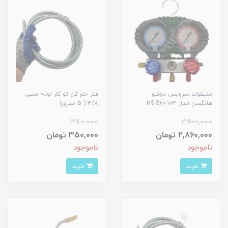
منیفولد سرویس دوقلو
فنر خم کن تو کار لوله مسی
هانگسن مدل HS-S60-103
3/8 ( 5 متری)
370,000
2,900,000
2,860,000 تومان
350,000 تومان
ناموجود
ناموجود
خرید
خرید