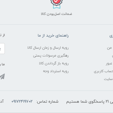
ضمانت اصل‌بودن کالا
ی
راهنمای خرید از ما
از 
 من
رویه ارسال و زمان ارسال کالا
رهگیری مرسولات پستی
عبور
رویه باز گرداندن کالا
ما ر
ساب کاربری
رویه استرداد وجه
 سایت
شماره تماس:
09172419702
آد