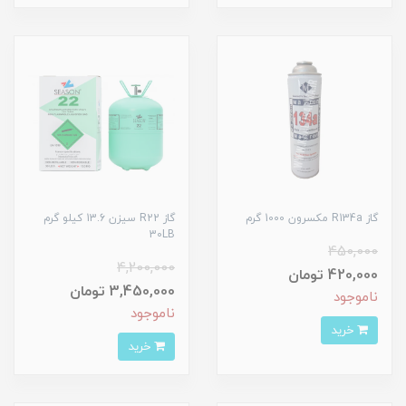
گاز R134a مکسرون 1000 گرم
گاز R22 سیزن 13.6 کیلو گرم
30LB
450,000
4,200,000
420,000 تومان
3,450,000 تومان
ناموجود
ناموجود
خرید
خرید