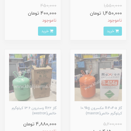
450,000
1,550,000
1,450,000 تومان
400,000 تومان
ناموجود
ناموجود
خرید
خرید
گاز R-404-a مکسرون 10.9kg
گاز R22 وسترون 13.6 کیلوگرم
کیلوگرم خالص(maxron)
خالص(westron)
5,200,000
4,880,000 تومان