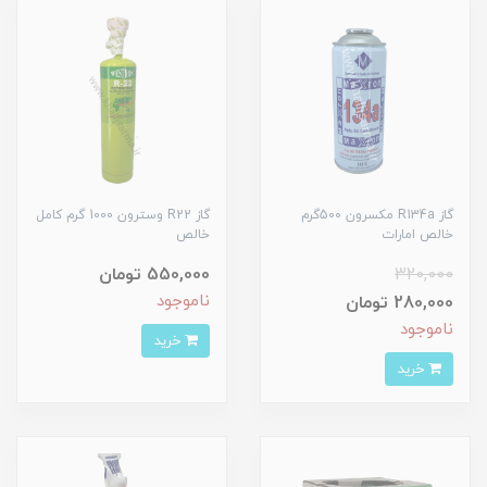
گاز R134a مکسرون 500گرم
گاز R22 وسترون 1000 گرم کامل
خالص امارات
خالص
320,000
550,000 تومان
ناموجود
280,000 تومان
ناموجود
خرید
خرید