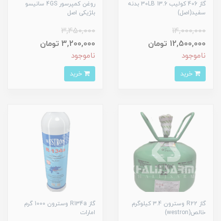
گاز 406 کولیب 13.6 30LB بدنه
روغن کمپرسور 4GS سانیسو
سفید(اصل)
بلژیکی اصل
3,450,000
14,000,000
12,500,000 تومان
3,200,000 تومان
ناموجود
ناموجود
خرید
خرید
گاز R22 وسترون 3.4 کیلوگرم
گاز R134a وسترون 1000 گرم
خالص(westron)
امارات