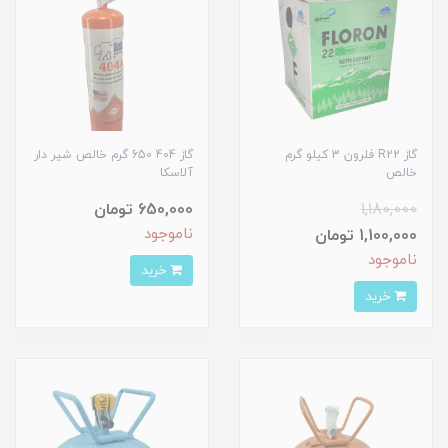
گاز R22 فلرون 3 کیلو گرم
گاز 404 650 گرم خالص شیر دار
خالص
آلاسکا
1,180,000
650,000 تومان
ناموجود
1,100,000 تومان
ناموجود
خرید
خرید