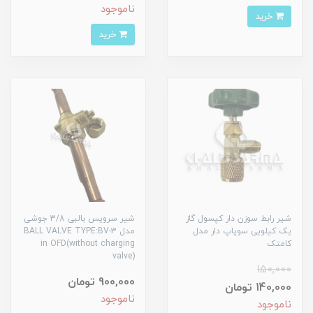
ناموجود
خرید
خرید
شیر رابط سوزن دار کپسول گاز
شیر سرویس بالبی 3/8 جوشی
یک کیلویی سوپاپ دار مدل
مدل BALL VALVE TYPE:BV-3
کامتک
in OFD(without charging
valve)
150,000
900,000 تومان
140,000 تومان
ناموجود
ناموجود