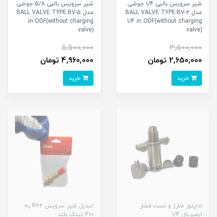
شیر سرویس بالبی 1/4 جوشی
شیر سرویس بالبی 5/8 جوشی
مدل BALL VALVE TYPE:BV-2
مدل BALL VALVE TYPE:BV-5
in ODF(without charging
1/4 in ODF(without charging
valve)
valve)
5,500,000
3,500,000
2,650,000 تومان
4,960,000 تومان
خرید
خرید
اداپتور شارژ و تست فشار
تبدیل شیر سرویس R22 به
ایمپریال 1/4
410 تینک بلند