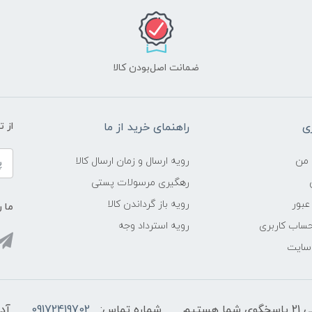
ضمانت اصل‌بودن کالا
ی
راهنمای خرید از ما
از 
 من
رویه ارسال و زمان ارسال کالا
رهگیری مرسولات پستی
عبور
رویه باز گرداندن کالا
ما ر
ساب کاربری
رویه استرداد وجه
 سایت
شماره تماس:
09172419702
آد