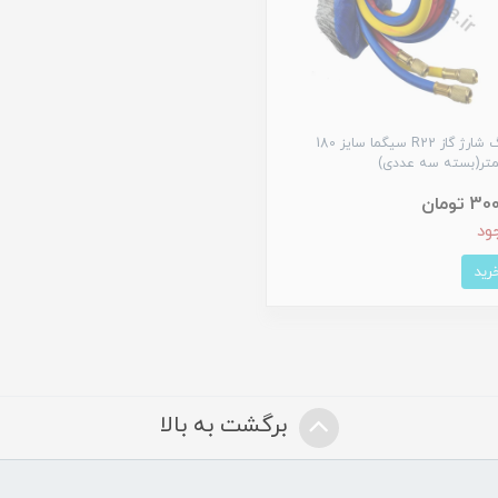
شیلنگ شارژ گاز R22 سیگما سایز 180
متر(بسته سه عددی)
تومان
ود
برگشت به بالا