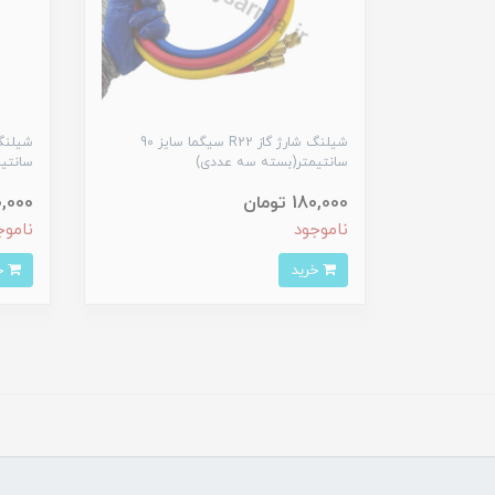
شیلنگ شارژ گاز R22 سیگما سایز 90
سانتیمتر(بسته سه عددی)
سانتی
180,000 تومان
300,000 
ناموجود
ناموج
خرید
خرید