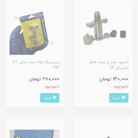
اداپتور شارژ و تست فشار
پیرسینگ لوله ترندز مدل CT-
ایمپریال 1/4
341
140,000 تومان
280,000 تومان
ناموجود
ناموجود
خرید
خرید