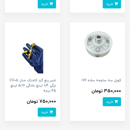
خرید
خرید
کوبل سه ساچمه ساده 176
شیر ربع گرد کامتک مدل CV05
نرگی 1/4 اینچ مادگی 5/16 اینچ
350,000 تومان
45 درجه
750,000 تومان
خرید
خرید