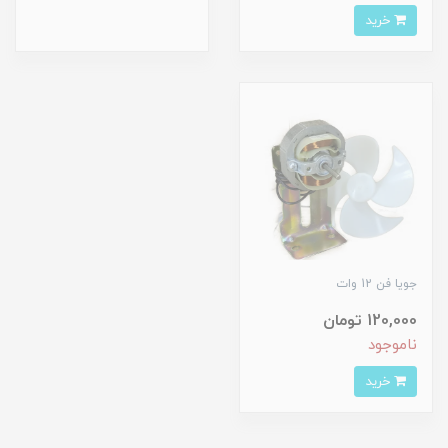
خرید
جویا فن 12 وات
120,000 تومان
ناموجود
خرید