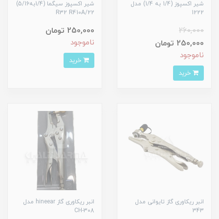
شیر اکسپوز (1/4 به 1/4) مدل
شیر اکسپوز سیگما (1/4به5/16)
R32 R410A/22
1222
260,000
250,000 تومان
ناموجود
250,000 تومان
ناموجود
خرید
خرید
انبر ریکاوری گاز تایوانی مدل
انبر ریکاوری گاز hineear مدل
CH-308
343