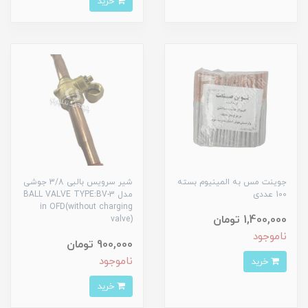
خرید
جوینت مس به المینیوم بسته
شیر سرویس بالبی 3/8 جوشی
100 عددی
مدل BALL VALVE TYPE:BV-3
in OFD(without charging
1,400,000 تومان
valve)
ناموجود
900,000 تومان
ناموجود
خرید
خرید