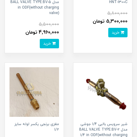
HNT-1300C
مدل BALL VALVE TYPE:BV-5
in ODF(without charging
5,800,000
valve)
5,300,000 تومان
5,500,000
4,960,000 تومان
خرید
خرید
شیر سرویس بالبی 1/4 جوشی
مغزی برنجی یکسر لوله سایز
مدل BALL VALVE TYPE:BV-2
1/2
1/4 in ODF(without charging