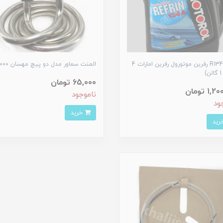
روغن R134 رفرین موتورول رفرین امارات 4
المنت سماور مدل دو پیچ مهسان 1000وات
)
65,000 تومان
1 تومان
ناموجود
ود
خرید