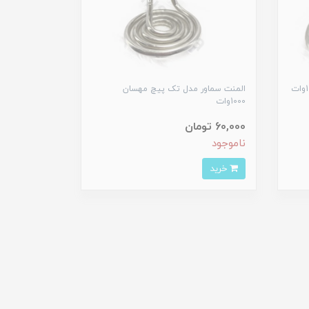
المنت سماور مدل تک پیچ مهسان
1000وات
60,000 تومان
ناموجود
خرید