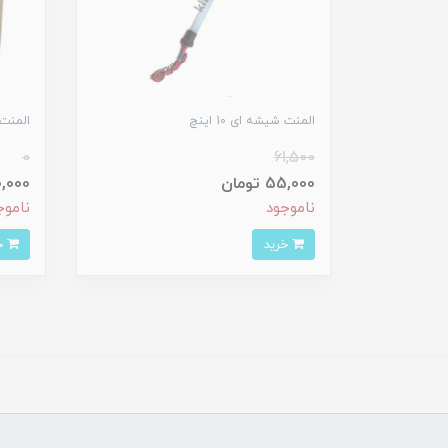
المنت شیشه ای 10 اینچ
المنت 
0
61,500
55,000 تومان
400,000 
ناموجود
ناموج
خرید
خرید