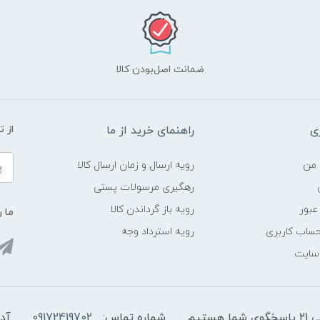
ضمانت اصل‌بودن کالا
ی
راهنمای خرید از ما
از 
 من
رویه ارسال و زمان ارسال کالا
رهگیری مرسولات پستی
عبور
رویه باز گرداندن کالا
ما ر
ساب کاربری
رویه استرداد وجه
 سایت
شماره تماس:
09172419702
آد