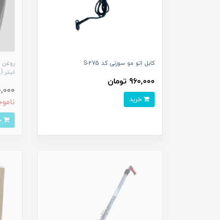
کابل اتو مو سوزنی کد S-275
لیتر ( 1 گالن
960,000 تومان
,200,000
خرید
ناموج
خرید