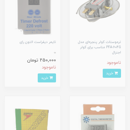
ترموستات کولر پنجره‌ای مدل
تایمر دیفراست التون رای
PFA-604G مناسب برای کولر
0
اجنرال
250,000 تومان
ناموجود
ناموجود
خرید
خرید