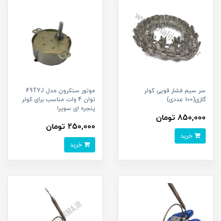
سر سیم فشار قویی کولر
موتور سنکرون مدل 49TYJ
گازی(100 عددی)
توان 4 وات مناسب برای کولر
پنجره ای سوپرا
850,000 تومان
250,000 تومان
خرید
خرید