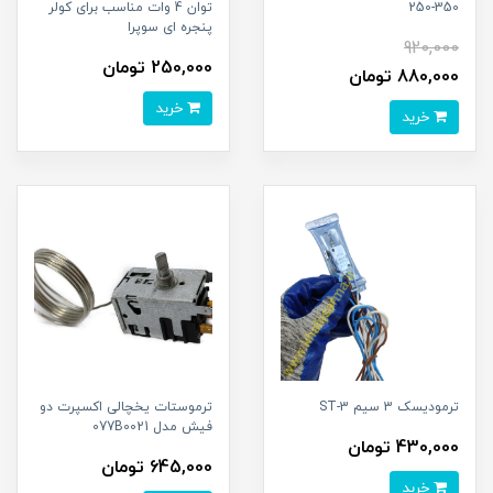
250-350
توان 4 وات مناسب برای کولر
پنجره ای سوپرا
920,000
250,000 تومان
880,000 تومان
خرید
خرید
ترمودیسک 3 سیم ST-3
ترموستات یخچالی اکسپرت دو
فیش مدل 077B0021
430,000 تومان
645,000 تومان
خرید