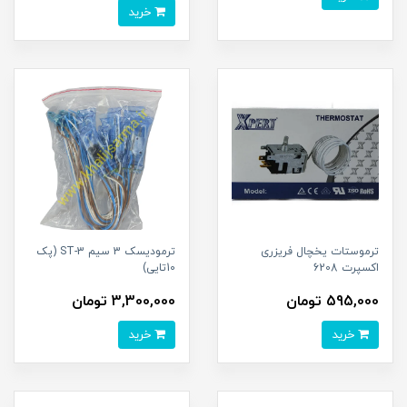
خرید
ترموستات یخچال فریزری
ترمودیسک 3 سیم ST-3 (پک
اکسپرت 6208
10تایی)
595,000 تومان
3,300,000 تومان
خرید
خرید