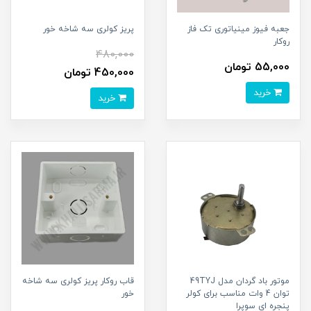
جعبه فیوز مینیاتوری تک فاز
پریز کولری سه شاخه خور
روکار
480,000
55,000 تومان
450,000 تومان
خرید
خرید
موتور باد گردان مدل 49TYJ
قاب روکار پریز کولری سه شاخه
توان 4 وات مناسب برای کولر
خور
پنجره ای سوپرا