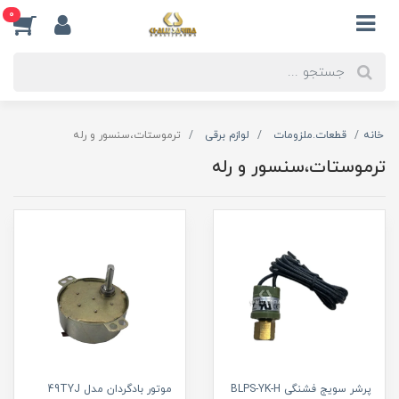
0
خانه
قطعات.ملزومات
لوازم برقی
ترموستات،سنسور و رله
ترموستات،سنسور و رله
پرشر سویج فشنگی BLPS-YK-H
موتور بادگردان مدل 49TYJ