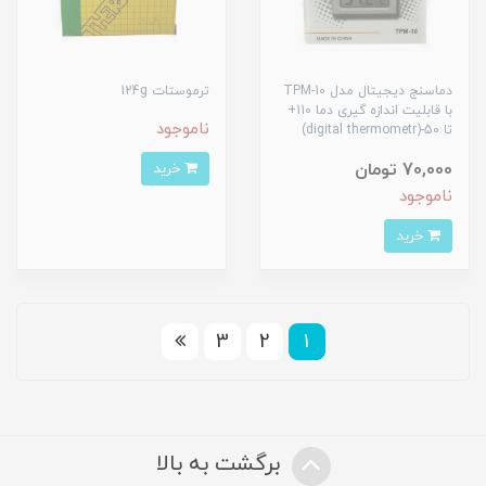
دماسنج دیجیتال مدل TPM-10
ترموستات 124g
با قابلیت اندازه گیری دما 110+
ناموجود
تا 50-(digital thermometr)
70,000 تومان
خرید
ناموجود
خرید
3
2
1
برگشت به بالا