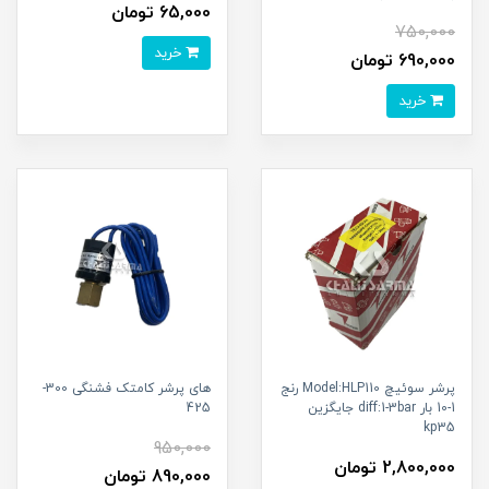
65,000 تومان
750,000
خرید
690,000 تومان
خرید
پرشر سوئیچ Model:HLP110 رنج
های پرشر کامتک فشنگی 300-
1-10 بار diff:1-3bar جایگزین
425
kp35
950,000
2,800,000 تومان
890,000 تومان