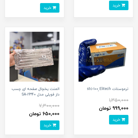
خرید
خرید
ترموستات stc-100 ٍElitech
المنت یخچال صفحه ای چسب
دار فویلی مدل SA-19*40
1,350,000
7,300,000
999,000 تومان
650,000 تومان
خرید
خرید