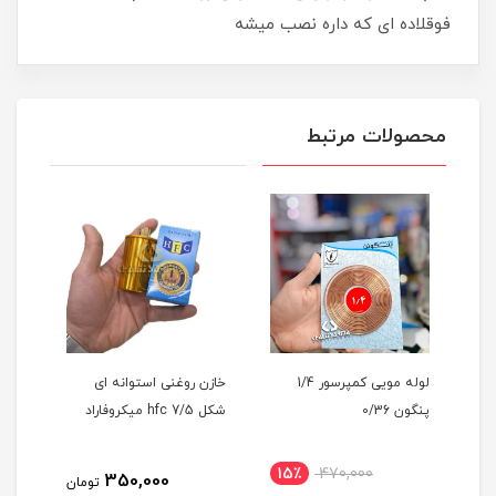
فوقلاده ای که داره نصب میشه
محصولات مرتبط
 مویی کمپرسور 1/3 ابی
لوله مویی کمپرسور 1/4
خازن روغنی استوانه ای
چینه
پنگون 0/36
شکل hfc 7/5 میکروفاراد
15٪
470,000
1
350,000
تومان