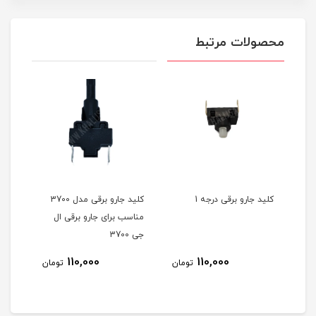
محصولات مرتبط
کلید جارو برقی درجه 1
کلید جارو برقی مدل 3700
زانو
مناسب برای جارو برقی ال
ثابت 3.5 سانت
جی 3700
110,000
110,000
مان
تومان
تومان