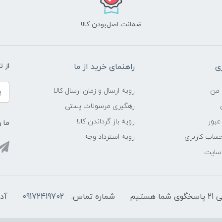
ضمانت اصل‌بودن کالا
ی
راهنمای خرید از ما
از 
 من
رویه ارسال و زمان ارسال کالا
رهگیری مرسولات پستی
عبور
رویه باز گرداندن کالا
ما ر
ساب کاربری
رویه استرداد وجه
 سایت
شماره تماس:
09172419702
آد