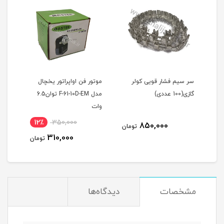
سر سیم فشار قویی کولر
موتور فن اواپراتور یخچال
گازی(100 عددی)
مدل F-61-10D-EM توان6.5
کد PE55
وات
12٪
350,000
850,000
مان
تومان
310,000
تومان
مشخصات
دیدگاه‌ها