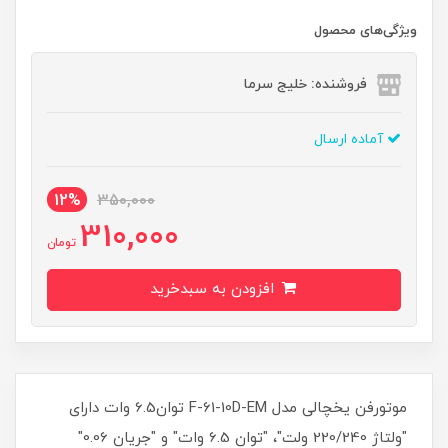
ویژگی‌های محصول
فروشنده: خلیج سرما
آماده ارسال
12%
350,000
310,000
تومان
افزودن به سبدخرید
موتورفن یخچالی مدل F-61-10D-EM توان6.5 وات دارای
"ولتاژ 220/240 ولت"، "توان 6.5 وات" و "جریان 0.06"