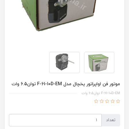
موتور فن اواپراتور یخچال مدل F-61-10D-EM توان6.5 وات
F-61-10D-EM توان6.5 وات
تعداد