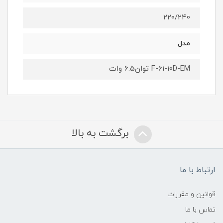
220/240
مدل
F-61-10D-EM توان6.5 وات
برگشت به بالا
ارتباط با ما
قوانین و مقررات
تماس با ما