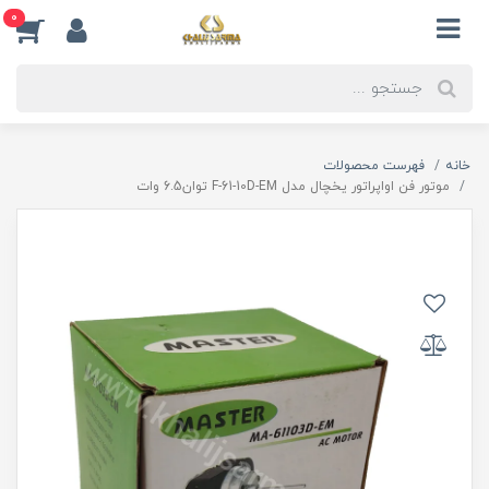
0
خانه
فهرست محصولات
موتور فن اواپراتور یخچال مدل F-61-10D-EM توان6.5 وات