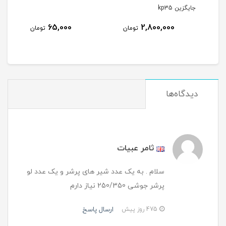
جایگزین kp35
کولر
7
65,000
2,800,000
تومان
تومان
مان
دیدگاه‌ها
ثامر عبیات
سلام . به یک عدد شیر های پرشر و یک عدد لو
پرشر جوشی 250/350 نیاز دارم
ارسال پاسخ
475 روز پیش