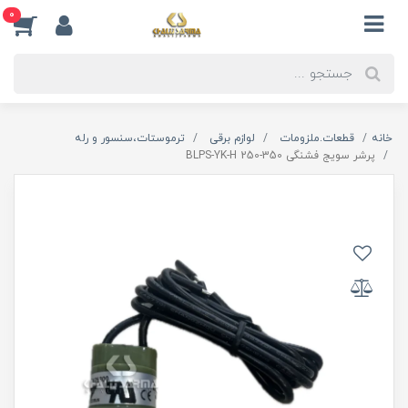
0
خانه
قطعات.ملزومات
لوازم برقی
ترموستات،سنسور و رله
پرشر سویج فشنگی BLPS-YK-H 250-350