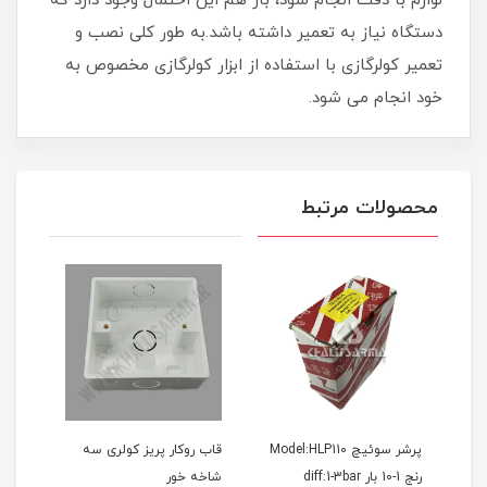
لوازم با دقت انجام شود، باز هم این احتمال وجود دارد که
دستگاه نیاز به تعمیر داشته باشد.به طور کلی نصب و
تعمیر کولرگازی با استفاده از ابزار کولرگازی مخصوص به
خود انجام می شود.
محصولات مرتبط
پرشر سوئیچ Model:HLP110
قاب روکار پریز کولری سه
رنج 1-10 بار diff:1-3bar
شاخه خور