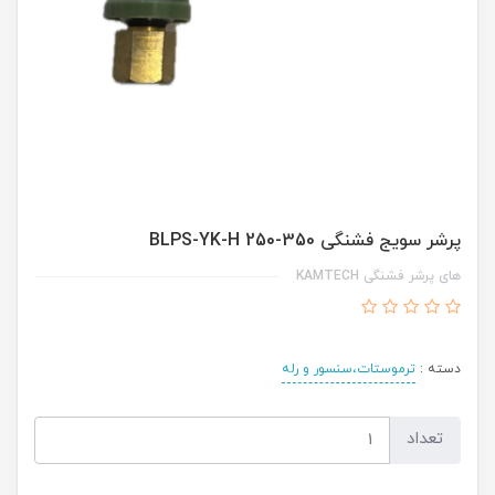
پرشر سویج فشنگی BLPS-YK-H 250-350
های پرشر فشنگی KAMTECH
دسته :
ترموستات،سنسور و رله
تعداد