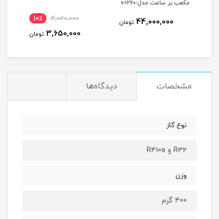
مکعب بر ساعت مدلv-i260-
R32 همراه با ساعت وکیوم
10٪
4,020,000
1
44,000,000
تومان
+ بوبین
3,650,000
مان
تومان
مشخصات
دیدگاه‌ها
نوع گاز
R32 و R410a
وزن
400 گرم