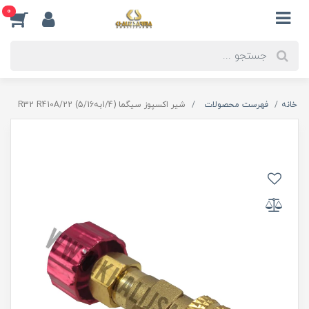
0
خانه
فهرست محصولات
شیر اکسپوز سیگما (1/4به5/16) R32 R410A/22