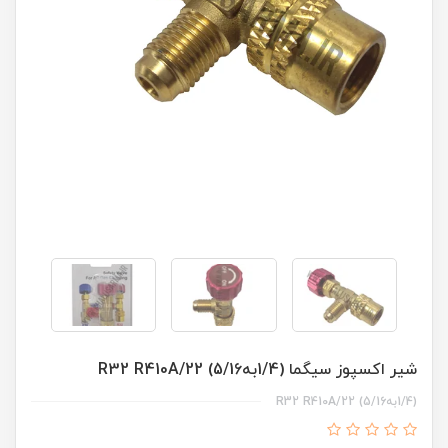
شیر اکسپوز سیگما (1/4به5/16) R32 R410A/22
(1/4به5/16) R32 R410A/22