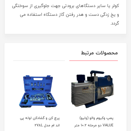
کولر یا سایر دستگاهای برودتی جهت جلوگیری از سوختگی
و یخ زدگی دست و هدر رفتن گاز دستگاه استفاده می
گردد.
محصولات مرتبط
پمپ وکیوم والو (ولیو)
پرچ کن و گشادکن لوله پی
پرچ 
VALUE دو مرحله 10.2 متر
اند ام مدل 278L
7/8 برند پی ام مدل 203