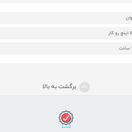
وان
 کار
برگشت به بالا