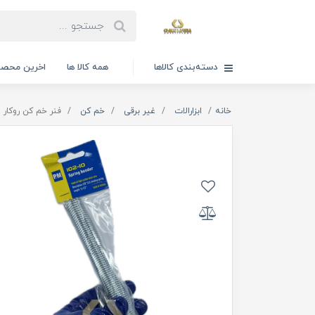
دسته‌بندی کالاها
همه کالا ها
اخرین محصو
خانه
ابزارالات
غیر برقی
خم کن
فنر خم کن روکار لوله برند &M