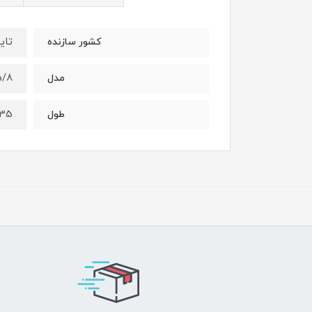
تای
کشور سازنده
5/8 اینچ رو
مدل
35 سانت
طول