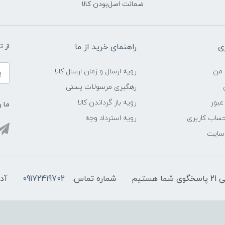
ضمانت اصل‌بودن کالا
ی
راهنمای خرید از ما
از 
 من
رویه ارسال و زمان ارسال کالا
رهگیری مرسولات پستی
عبور
رویه باز گرداندن کالا
ما ر
ساب کاربری
رویه استرداد وجه
 سایت
شماره تماس:
09172419702
آد