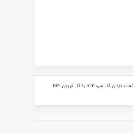
یکی از پرفروش ترین و پرطرفدارترین مبردهای موجود در بازار، مبرد کلرودیفلورمتان یا دیفلوئورمونوکلرومتان می باشد که تحت عنوان گاز مبرد R22 یا گاز فریون R22