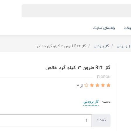
لات
راهنمای سایت
از و روغن
گاز برودتی
گاز R22 فلرون 3 کیلو گرم خالص
گاز R22 فلرون 3 کیلو گرم خالص
FLORON
از 3
دسته :
گاز برودتی
تعداد