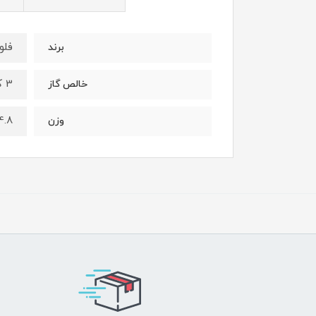
فلو
برند
3 کیلو گرم
خالص گاز
4.8
وزن