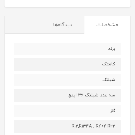
مشخصات
دیدگاه‌ها
برند
کامتک
شیلنگ
سه عدد شیلنگ 36 اینچ
گاز
R12,R134A , R404,R22