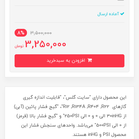
آماده ارسال
8%
3,500,000
3,250,000
تومان
افزودن به سبدخرید
این محصول دارای "سایت گلس"، "قابلیت اندازه گیری
گاز‌های R12 ,R134A ,R404 ,R22"، "گیج فشار پائین (آبی)
از 30inHG الی 0 و 0 الی 250PSI" و "گیج فشار بالا (قرمز)
از 0 الی 500PSI" می‌باشد. واحدهای سنجش فشار این
محصول PSI و inHG هستند.