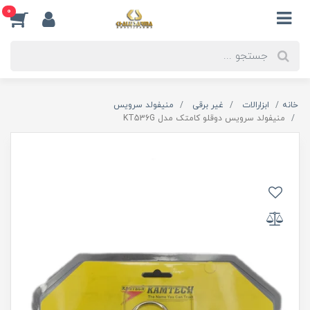
0
خانه
ابزارالات
غیر برقی
منیفولد سرویس
منیفولد سرویس دوقلو کامتک مدل KT536G