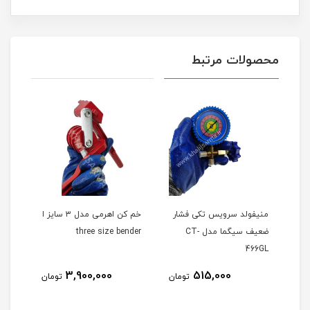
محصولات مرتبط
ا
منیفولد سرویس تکی فشار
خم کن اهرمی مدل ۳ سایز ا
WZ-F60 ا WZ-
ضعیف سیگما مدل CT-
three size bender
466GL
5
3,900,000
515,000
تومان
تومان
مان