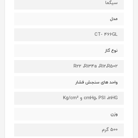
سیگما
مدل
CT- 466GL
نوع گاز
R22 ،R134a ،R12،R502
واحد های سنجش فشار
cmHg، PSI ،inHG و Kg/cm²
وزن
500 گرم