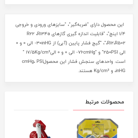
این محصول دارای "ضربه‌گیر"، "سایزهای ورودی و خروجی
1/4 اینچ"، "قابلیت اندازه گیری گاز‌های R22 ،R134a
،R12،R502"، "گیج فشار پایین (آبی) از 30inHG- الی 0 و 0
الی 250PSI" و "76cmHg- الی 0 و 0 الی17/5Kg/cm² "
است. واحدهای سنجش فشار این محصولcmHg، PSI
،inHG و Kg/cm² هستند.
محصولات مرتبط