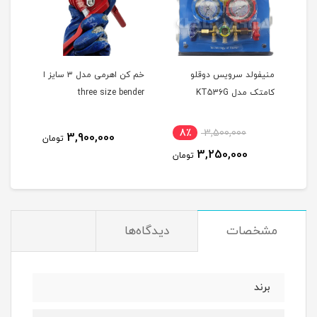
ا
منیفولد سرویس دوقلو
خم کن اهرمی مدل ۳ سایز ا
WZ-F60 ا WZ-
کامتک مدل KT536G
three size bender
8٪
3,500,000
5
3,900,000
تومان
3,250,000
مان
تومان
مشخصات
دیدگاه‌ها
برند