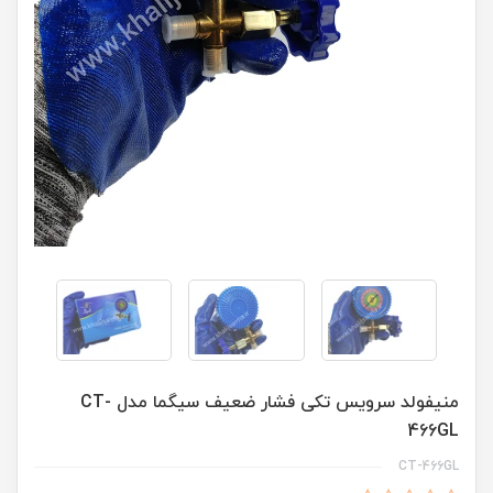
منیفولد سرویس تکی فشار ضعیف سیگما مدل CT-
466GL
CT-466GL