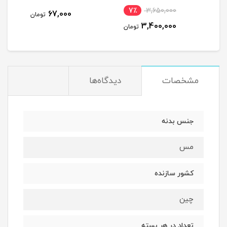
7٪
3,650,000
7
67,000
تومان
3,400,000
مان
تومان
مشخصات
دیدگاه‌ها
جنس بدنه
مس
کشور سازنده
چین
تعداد در هر بسته