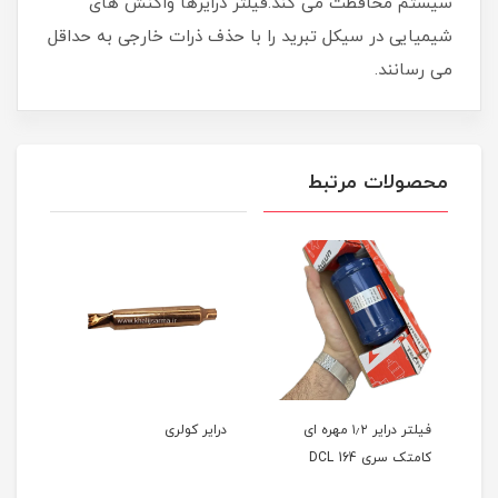
سیستم محافظت می کند.فیلتر درایرها واکنش های
شیمیایی در سیکل تبرید را با حذف ذرات خارجی به حداقل
می رسانند.
محصولات مرتبط
فیلتر درایر ۱٫۲ مهره ای
درایر کولری
کامتک سری DCL 164
بزرگ (