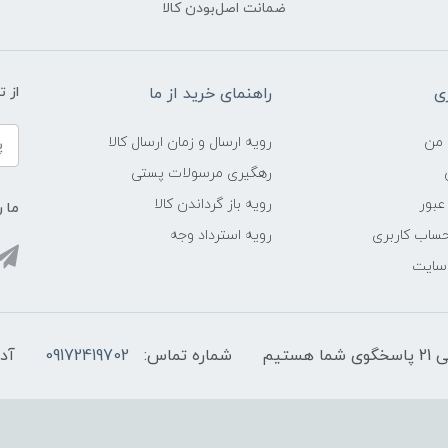
ضمانت اصل‌بودن کالا
ی
راهنمای خرید از ما
از 
 من
رویه ارسال و زمان ارسال کالا
رهگیری مرسولات پستی
عبور
رویه باز گرداندن کالا
ما ر
ساب کاربری
رویه استرداد وجه
 سایت
شماره تماس:
09172419702
آد