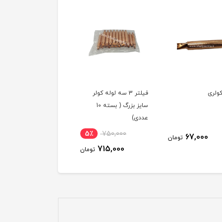
کولری
فیلتر 3 سه لوله کولر
سایز بزرگ ( بسته 10
عددی)
5٪
750,000
67,000
تومان
715,000
تومان