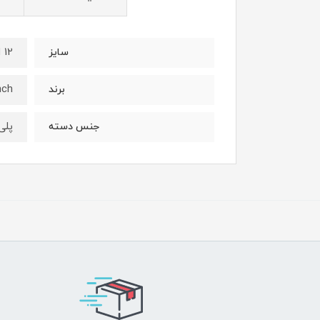
12 اینچ 300mm
سایز
nch
برند
پلی
جنس دسته