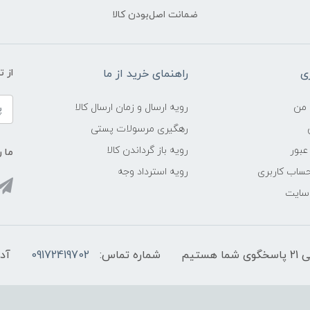
ضمانت اصل‌بودن کالا
ی
راهنمای خرید از ما
از 
 من
رویه ارسال و زمان ارسال کالا
رهگیری مرسولات پستی
عبور
رویه باز گرداندن کالا
ما ر
ساب کاربری
رویه استرداد وجه
 سایت
شماره تماس:
09172419702
آد