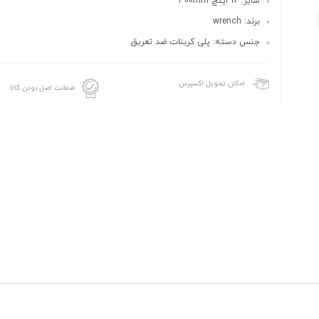
سایز: 12 اینچ 300mm
برند: wrench
جنس دسته: پلی کربنات ضد تعریق
امکان تحویل اکسپرس
ضمانت اصل بودن کالا