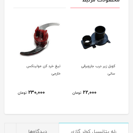
محصولات مرتبط
کوبل زیر درب جاروبرقی
تیغ خرد کن مولینکس
تبدی
سانی
خارجی
ایسک
230,000
22,000
مان
تومان
تومان
رله پتانسیل کولر گازی
دیدگاه‌ها