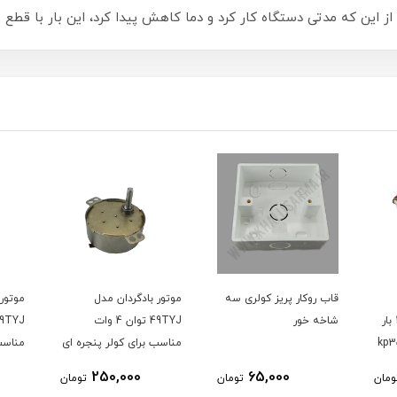
از این که مدتی دستگاه کار کرد و دما کاهش پیدا کرد، این بار با ق
قاب روکار پریز کولری سه
موتور بادگردان مدل
موتور 
Model:HLP110 رنج 1-10 بار
شاخه خور
49TYJ توان 4 وات
مناسب برای کولر پنجره ای
مناسب 
سوپرا
سوپرا
250,000
65,000
ومان
تومان
تومان