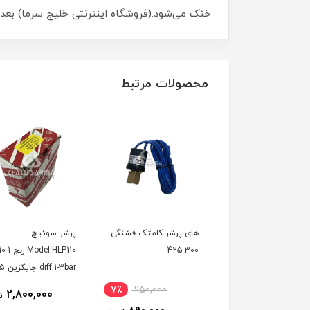
خنک می‌شود.(فروشگاه اینترنتی خلیج سرما) بعد 
محصولات مرتبط
پرشر سویج فشنگی BLPS-
های پرشر کامتک فشنگی
پرشر سوئیچ
300-425
YK-H 250-
diff:1-3bar جایگزین kp35
7٪
950,000
5٪
920,000
2,800,000
ت