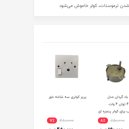
طع شدن ترموستات، کولر خاموش می‌شود
باد گردان مدل
پریز کولری سه شاخه خور
جعبه فیوز مینیاتوری ت
49TYJ توان 4 وات
فاز روکار
برای کولر پنجره ای
7٪
480,000
8٪
750,000
55,000
توم