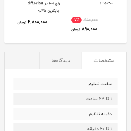
300-425
رنج 1-10 بار diff:1-3bar
شاخه
جایگزین kp35
7٪
950,000
5
2,800,000
تومان
890,000
مان
تومان
مشخصات
دیدگاه‌ها
ساعت تنظیم
1 تا 24 ساعت
دقیقه تنظیم
1 تا 60 دقیقه