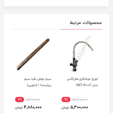
محصولات مرتبط
تورچ جوشکاری هارباکس
سیم جوش نقره سیم
طر 2.4
مدل HNT-1300C
بن(بسته 1 کیلویی)
7٪
5,200,001
9٪
5,800,000
1
4,880,000
5,300,000
مان
تومان
تومان