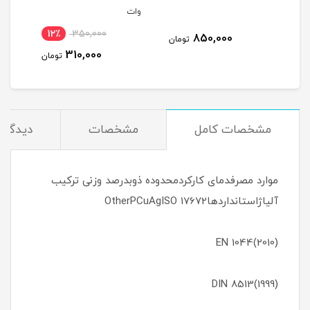
وات
12٪
350,000
850,000
مان
تومان
310,000
تومان
مشخصات کامل
مشخصات
دیدگاه‌
موارد مصرفدمای کارکردمحدوده ذوبدرصد وزنی ترکیب
آلیاژاستانداردهاOtherPCuAgISO 17672
(2010)EN 1044
(1999)DIN 8513