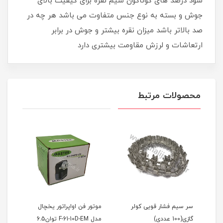
شود درصد های گوناگون سیم نقره برای کیفیت بالای
جوش و بسته به نوع جنس متفاوت می باشد هر چه در
صد بالاتر باشد میزان نقره بیشتر و جوش در برابر
ارتعاشات و لرزش مقاومت بیشتری دارد
محصولات مرتبط
سر سیم فشار قویی کولر
موتور فن اواپراتور یخچال
گازی(100 عددی)
مدل F-61-10D-EM توان6.5
کد PE55