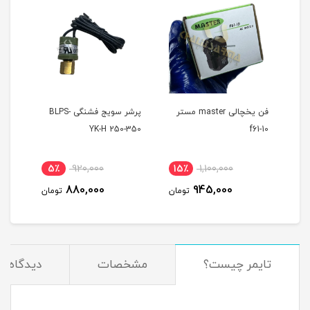
فن یخچالی master مستر
پرشر سویج فشنگی BLPS-
های 
300-425
YK-H 250-350
f61-10
5٪
920,000
15٪
1,100,000
2
880,000
945,000
مان
تومان
تومان
تایمر چیست؟
مشخصات
دیدگاه‌ها