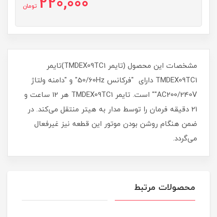
220,000
تومان
مشخصات این محصول (تایمر TMDEX09TC1)تایمر
TMDEX09TC1 دارای "فرکانس 50/60Hz" و "دامنه ولتاژ
AC200/240V"" است. تایمر TMDEX09TC1 هر 12 ساعت و
21 دقیقه فرمان را توسط مدار به هیتر منتقل می‌کند. در
ضمن هنگام روشن بودن موتور این قطعه نیز غیرفعال
می‌گردد.
محصولات مرتبط