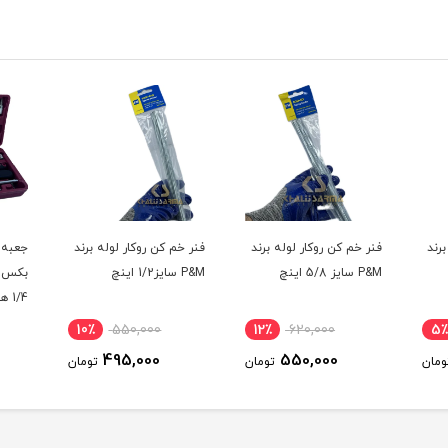
رند
فنر خم کن روکار لوله برند
فنر خم کن روکار لوله برند
P&M سایز 5/8 اینچ
P&M سایز1/2 اینچ
بکس و
مدل CR-V
10٪
550,000
12٪
620,000
5٪
495,000
550,000
ومان
تومان
تومان