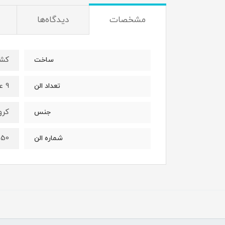
مشخصات
دیدگاه‌ها
کشو
ساخت
9 عدد
تعداد الن
کرو
جنس
T50
شماره الن