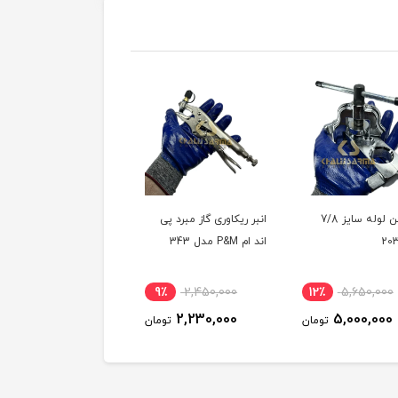
پرچ کن لوله سایز 7/8
انبر ریکاوری گاز مبرد پی
انبر کورکن مارک M
اند ام P&M مدل 343
201
13٪
1,320,000
9٪
2,450,000
12٪
5,650,000
1,150,000
2,230,000
5,000,000
تومان
تومان
توم