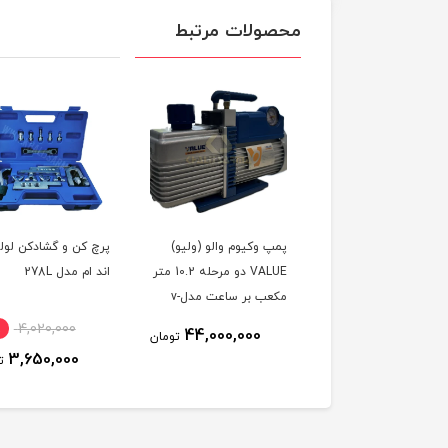
محصولات مرتبط
 دست وکیومی 8 king
پمپ وکیوم والو (ولیو)
پرچ کن و گشادکن لول
VALUE دو مرحله 10.2 متر
اند ام مدل 278L
مکعب بر ساعت مدلv-
i260-R32 همراه با ساعت
٪
4,020,000
13٪
550,000
44,000,000
تومان
وکیوم + بوبین
3,650,000
480,000
تومان
ت