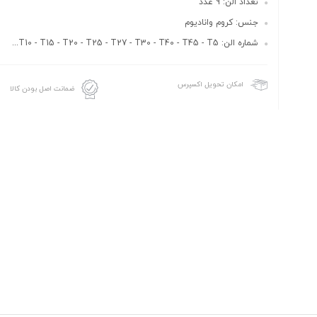
تعداد الن: 9 عدد
جنس: کروم وانادیوم
شماره الن: T10 - T15 - T20 - T25 - T27 - T30 - T40 - T45 - T5...
امکان تحویل اکسپرس
ضمانت اصل بودن کالا