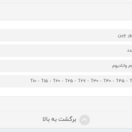
ر چین
م وانادیوم
T10 - T15 - T20 - T25 - T27 - T30 - T40 - T45 - 
برگشت به بالا