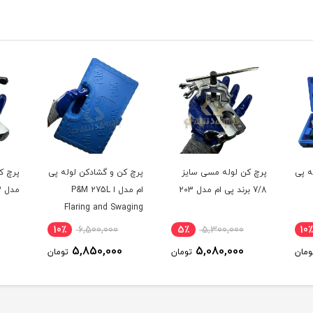
ه پی
پرچ کن لوله مسی سایز
پرچ کن و گشادکن لوله پی
7/8 برند پی ام مدل 203
ام مدل ا P&M 275L
مدل 203
Flaring and Swaging
10٪
6,500,000
5٪
5,300,000
10
5,850,000
5,080,000
ومان
تومان
تومان