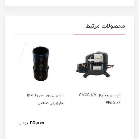
محصولات مرتبط
کپرسور یخچال GMCC 1/5
کوبل پی وی سی (pvc)
کوبل
کد PE55
جاروبرقی صنعتی
سانی
25,000
مان
تومان