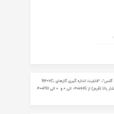
در ادامه به بررسی مشخصات “منیفولد سرویس VALUE مدل VMG2-R22-B” خواهیم پرداخت. این محصول دارای “سایت گلس”، “قابلیت اندازه گیری گاز‌های R407C,
R404A, R134a, R22″، “گیج فشار پائین (آبی) از 30inHG- الی 0 و 0 الی 350PSI و 1bar- الی 0 و 0 الی 24bar” و “گیج فشار بالا (قرمز) از 30inHG- الی 0 و 0 الی 400PSI