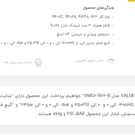
ویژگی‌های محصول
نوع گاز: R407C, R404A, R134a, R22
اقلام همراه: 3 عدد شیلنگ شارژ 90cm
سایزهای ورودی و خروجی: 1/4 اینچ
گیج فشار پایین ابی: از 30inHG- الی 0 و 0 الی 350PSI و 1bar- الی 0 و 0...
امکان تحویل اکسپرس
ضمانت اصل بودن کالا