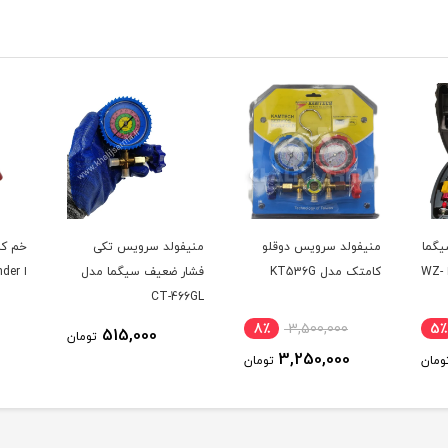
یگما
منیفولد سرویس دوقلو
منیفولد سرویس تکی
مدل WZ-F60-R134a ا WZ-
کامتک مدل KT536G
فشار ضعیف سیگما مدل
ا three size bender
CT-466GL
8٪
3,500,000
5٪
515,000
تومان
3,250,000
ومان
تومان