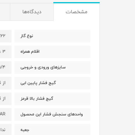
مشخصات
دیدگاه‌ها
R22
نوع گاز
3 عدد شیلنگ شارژ 90cm
اقلام همراه
1/4 اینچ
سایزهای ورودی و خروجی
از 30inHG- الی 0 و 0 الی 350PSI و 1bar- الی 0 و 0 الی 24bar
گیج فشار پایین ابی
از 30inHG- الی 0 و 0 الی 400PSI و 1bar- الی 0 و 0 الی 30bar
گیج فشار بالا قرمز
 ،BAR
واحدهای سنجش فشار این محصول
ندار
جعبه