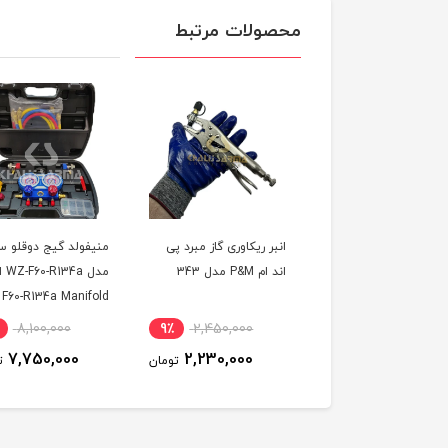
محصولات مرتبط
انبر ریکاوری گاز مبرد پی
منیفولد گیج دوقلو س
اند ام P&M مدل 343
F60-R134a Manifold
guage
8,100,000
9٪
2,450,000
7,750,000
2,230,000
تومان
ت