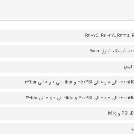
R407C, R404A, R134a, 
PSI و inHg
د