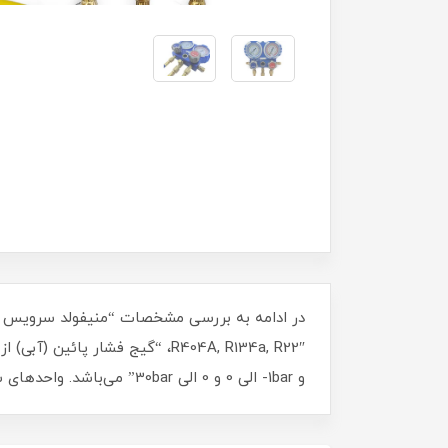
و 1bar- الی 0 و 0 الی 30bar” می‌باشد. واحدهای سنجش فشار این محصول PSI ،BAR و inHg هستند.