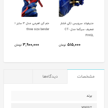
منیفولد سرویس تکی فشار
خم کن اهرمی مدل ۳ سایز ا
ضعیف سیگما مدل CT-
three size bender
466GL
8
3,900,000
515,000
تومان
تومان
مان
مشخصات
دیدگاه‌ها
برند