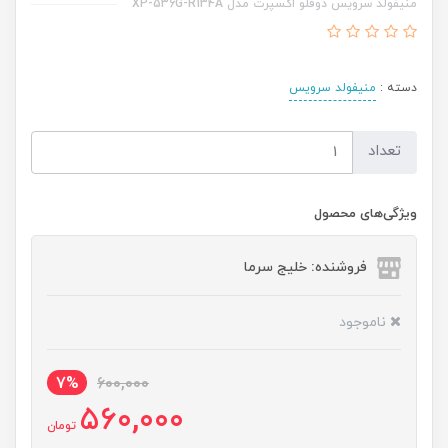
منیفولد سرویس دوقلو اکسپرت مدل XP-536G-R134A
دسته :
منیفولد سرویس
تعداد
ویژگی‌های محصول
فروشنده: خلیج سرما
ناموجود
7%
600,000
560,000
تومان