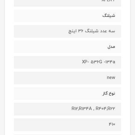
XPERT
شیلنگ
سه عدد شیلنگ 36 اینچ
مدل
XP- 536G -134a
new
نوع گاز
R12,R134A , R404,R22
410