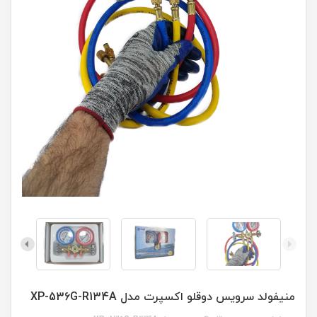
منیفولد سرویس دوقلو اکسپرت مدل XP-536G-R134A