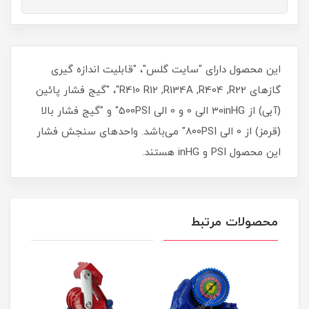
این محصول دارای "سایت گلس"، "قابلیت اندازه گیری
گاز‌های R410 R12 ,R134A ,R404 ,R22"، "گیج فشار پائین
(آبی) از 30inHG الی 0 و 0 الی 500PSI" و "گیج فشار بالا
(قرمز) از 0 الی 800PSI" می‌باشد. واحدهای سنجش فشار
این محصول PSI و inHG هستند.
محصولات مرتبط