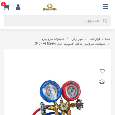
0
خانه
ابزارالات
غیر برقی
منیفولد سرویس
منیفولد سرویس دوقلو اکسپرت مدل XP-536G-R134A