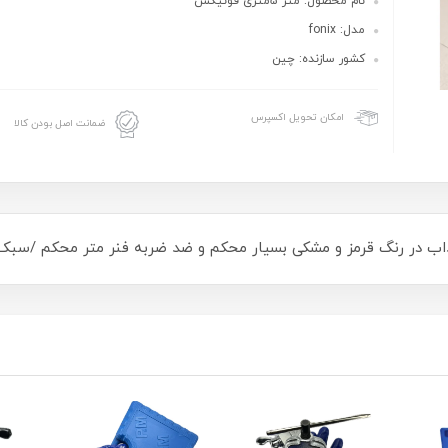
نام محصول: متر 5متری فونیکس
مدل: fonix
کشور سازنده: چین
امکان تحویل اکسپرس
ضمانت اصل بودن کالا