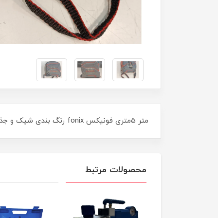
متر 5متری فونیکس fonix رنگ بندی شیک و جذاب در رنگ قرمز و مشکی بسیار محکم و ضد ضربه فنر متر محکم /سبک و خوش دست با قفل کن عالیاز برند فونیکس
محصولات مرتبط