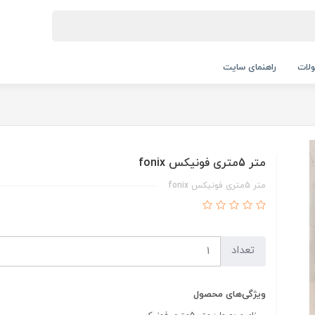
لات
راهنمای سایت
متر 5متری فونیکس fonix
متر 5متری فونیکس fonix
تعداد
ویژگی‌های محصول