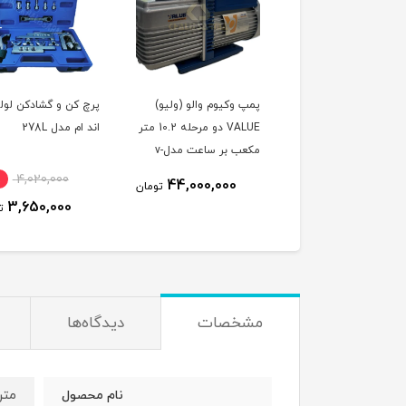
 دست وکیومی 8 king
پمپ وکیوم والو (ولیو)
پرچ کن و گشادکن لول
VALUE دو مرحله 10.2 متر
اند ام مدل 278L
مکعب بر ساعت مدلv-
i260-R32 همراه با ساعت
٪
4,020,000
13٪
550,000
44,000,000
تومان
وکیوم + بوبین
3,650,000
480,000
تومان
ت
مشخصات
دیدگاه‌ها
متر 5متری فو
نام محصول