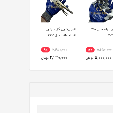
پرچ کن لوله سایز 7/8
انبر ریکاوری گاز مبرد پی
انبر کورکن مارک M
اند ام P&M مدل 343
201
13٪
1,320,000
9٪
2,450,000
12٪
5,650,000
1,150,000
2,230,000
5,000,000
تومان
تومان
توم