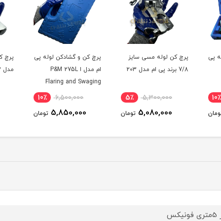
ه پی
پرچ کن لوله مسی سایز
پرچ کن و گشادکن لوله پی
7/8 برند پی ام مدل 203
ام مدل ا P&M 275L
مدل 203
Flaring and Swaging
10٪
6,500,000
5٪
5,300,000
10
5,850,000
5,080,000
ومان
تومان
تومان
نیکس