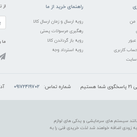
ی
راهنمای خرید از ما
از 
 من
رویه ارسال و زمان ارسال کالا
رهگیری مرسولات پستی
عبور
رویه باز گرداندن کالا
ما ر
ساب کاربری
رویه استرداد وجه
 سایت
شماره تماس:
09172419702
آد
مانند سیستم های سرمایشی و یدکی های لوازم
به زودی اضافه خواهند شد لذت خریدی فنی را به