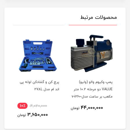
محصولات مرتبط
پمپ وکیوم والو (ولیو)
پرچ کن و گشادکن لوله پی
پرچ 
VALUE دو مرحله 10.2 متر
اند ام مدل 278L
7/8 برند پی ام مدل 203
مکعب بر ساعت مدلv-i260-
R32 همراه با ساعت وکیوم
10٪
4,020,000
1
44,000,000
تومان
+ بوبین
3,650,000
مان
تومان