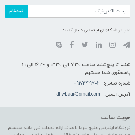
ثبت‌نام
ما را در شبکه‌های اجتماعی دنبال کنید:
شنبه تا پنج‌شنبه ساعت 7.30 الی 13.30 و 16.30 الی 21
پاسخگوی شما هستیم
شماره تماس:
09172419702
آدرس ایمیل:
dhwbaqr@gmail.com
هویت سایت
فروشگاه اینترنتی خلیج سرما با هدف ارائه قطعات فنی مانند سیستم
های سرمایشی و یدکی های لوازم خانگی ، یخچال و تمامی قطعات فنی