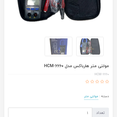
مولتی متر هارباکس مدل HCM-6660
HCM-6660
دسته :
مولتی متر
تعداد