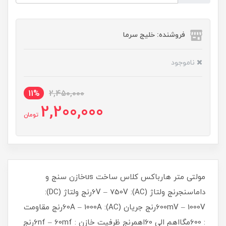
فروشنده: خلیج سرما
ناموجود
11%
2,450,000
2,200,000
تومان
مولتی متر هارباکس کلاس ساخت usخازن سنج و
داماسنجرنج ولتاژ (AC): 6V – 750Vرنج ولتاژ (DC):
600mV – 1000Vرنج جریان (AC): 60A – 1000Aرنج مقاومت
: 600مگااهم الی 60اهمرنج ظرفیت خازن : 6nf – 60mfرنج