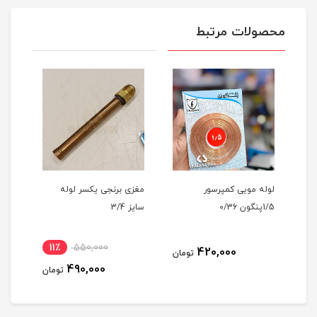
محصولات مرتبط
لوله مویی کمپرسور
مغزی برنجی یکسر لوله
مغزی
1/5پنگون 0/36
سایز 3/4
سایز 2
11٪
550,000
1
420,000
تومان
490,000
مان
تومان