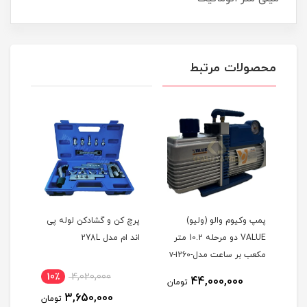
محصولات مرتبط
پمپ وکیوم والو (ولیو)
پرچ کن و گشادکن لوله پی
پرچ 
VALUE دو مرحله 10.2 متر
اند ام مدل 278L
7/8 برند پی ام مدل 203
مکعب بر ساعت مدلv-i260-
R32 همراه با ساعت وکیوم
10٪
4,020,000
1
44,000,000
تومان
+ بوبین
3,650,000
مان
تومان