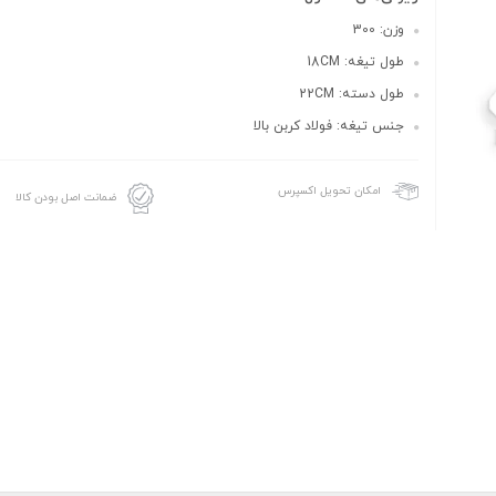
وزن: 300
طول تیغه: 18CM
طول دسته: 22CM
جنس تیغه: فولاد کربن بالا
امکان تحویل اکسپرس
ضمانت اصل بودن کالا