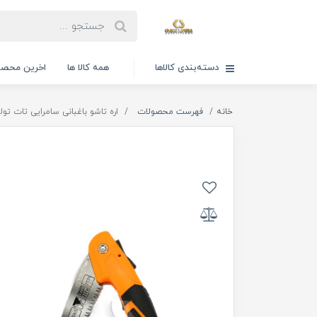
دسته‌بندی کالاها
همه کالا ها
اخرین محصو
خانه
فهرست محصولات
اره تاشو باغبانی سامرایی تات تولز ا ols Samurai Gardening Folding Saw