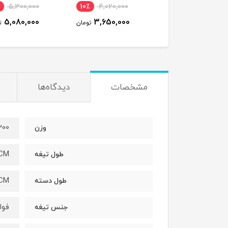
i260-R32 همراه با ساعت
5,300,000
10٪
4,020,000
44,000,000
تومان
وم + بوبین
5,080,000
3,650,000
تومان
ت
مشخصات
دیدگاه‌ها
300
وزن
8CM
طول تیغه
CM
طول دسته
فول
جنس تیغه