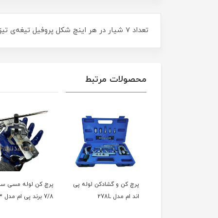
تعداد 7 شیار در هر اینچ شکل پروفیل تیغه‌ی تیز با برش تمیز و موثرقفل ایمنی قوی
محصولات مرتبط
 وکیوم والو (ولیو)
پرچ کن و گشادکن لوله پی
پرچ کن لوله مسی سا
VALUE دو مرحله 10.2 متر
اند ام مدل 278L
7/8 برند پی ام مدل 203
مکعب بر ساعت مدلv-