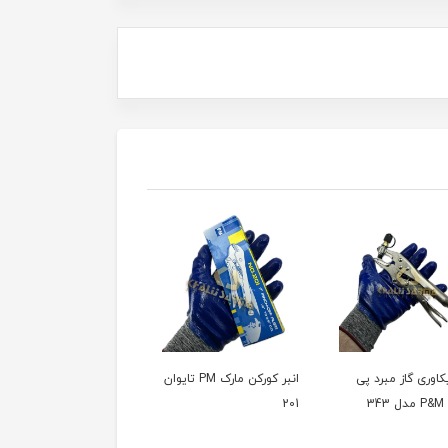
یکاوری گاز مبرد پی
انبر کورکن مارک PM تایوان
لوله بر لول
34
201
ام مدل 127R