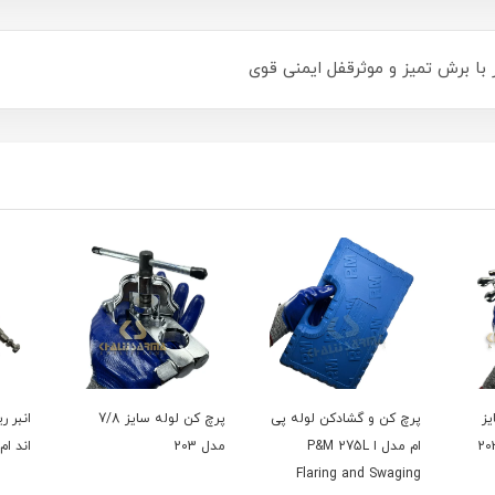
یز
پرچ کن و گشادکن لوله پی
پرچ کن لوله سایز 7/8
انبر ر
ام مدل ا P&M 275L
مدل 203
اند ام P&M مدل 3
Flaring and Swaging