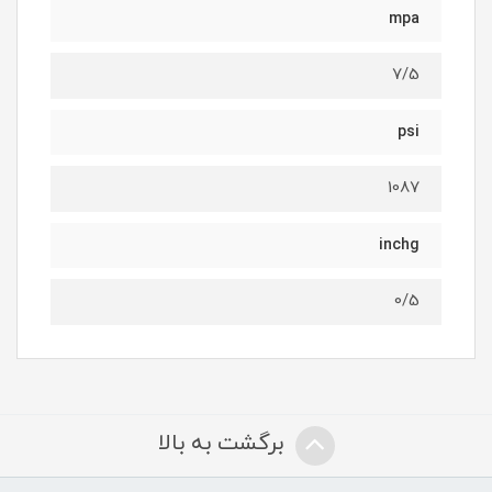
mpa
7/5
psi
1087
inchg
0/5
برگشت به بالا