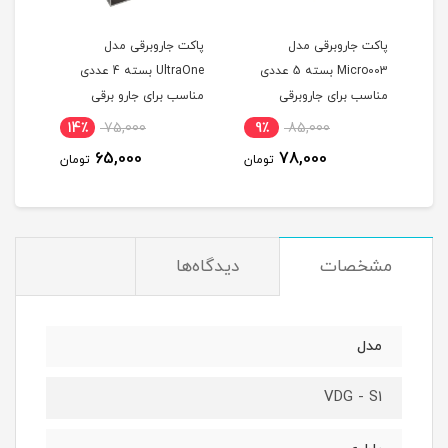
پاکت جاروبرقی مدل
پاکت جاروبرقی مدل
زانو
Micro003 بسته 5 عددی
UltraOne بسته 4 عددی
ثابت 3.5 سانت
مناسب برای جاروبرقی
مناسب برای جارو برقی
سامسونگ
فیلیپس و الکترو لوکس
14٪
75,000
9٪
85,000
1
65,000
78,000
مان
تومان
تومان
مشخصات
دیدگاه‌ها
مدل
VDG - S1