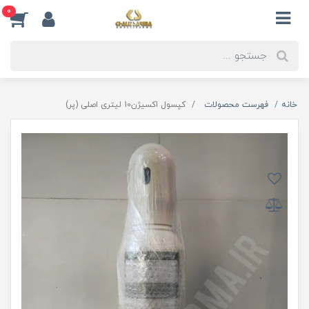
0
خانه
فهرست محصولات
کپسول اکسیژن10 لیتری اصلی (پر)