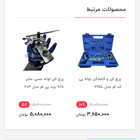
محصولات مرتبط
پرچ کن و گشادکن لوله پی
پرچ کن لوله مسی سایز
پرچ 
اند ام مدل 278L
7/8 برند پی ام مدل 203
ging
5٪
5,300,000
10٪
4,020,000
1
5,080,000
3,650,000
مان
تومان
تومان