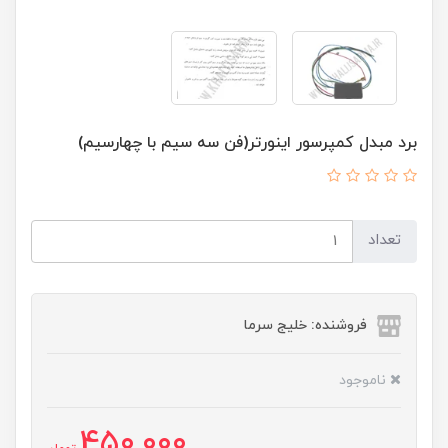
برد مبدل کمپرسور اینورتر(فن سه سیم با چهارسیم)
تعداد
فروشنده: خلیج سرما
ناموجود
450,000