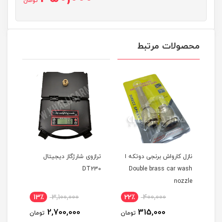
تومان
محصولات مرتبط
Model
نازل کارواش برنجی دوتکه ا
ترازوی شارژگاز دیجیتال
جعبه
Double brass car wash
DT230
فاز ر
nozzle
13٪
3,100,000
22٪
400,000
مان
2,700,000
315,000
تومان
تومان