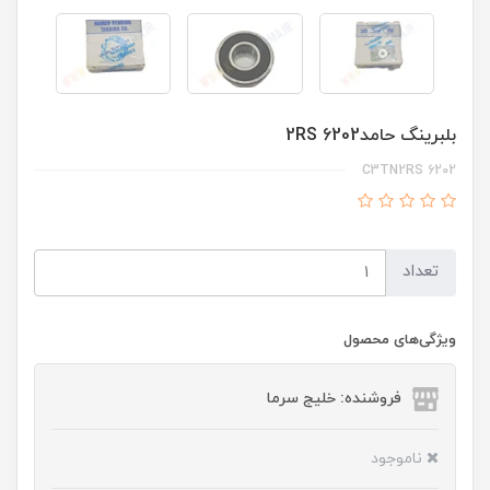
بلبرینگ حامد6202 2RS
6202 C3TN2RS
تعداد
ویژگی‌های محصول
فروشنده: خلیج سرما
ناموجود