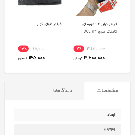
فیلتر درایر ۱٫۲ مهره ای
فیلتر هوای کولر
اسپر
کامتک سری DCL 164
بیتاپ
13٪
165,000
7٪
3,650,000
7
145,000
3,400,000
مان
تومان
تومان
مشخصات
دیدگاه‌ها
ابعاد
41*59