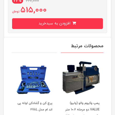
22%
660,000
515,000
تومان
افزودن به سبدخرید
محصولات مرتبط
پمپ وکیوم والو (ولیو)
پرچ کن و گشادکن لوله پی
پرچ 
VALUE دو مرحله 10.2 متر
اند ام مدل 278L
7/8 برند پی ام مدل 203