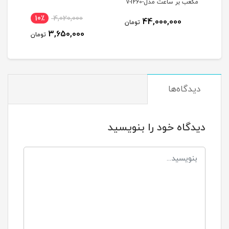
مکعب بر ساعت مدلv-i260-
R32 همراه با ساعت وکیوم
10٪
4,020,000
1
44,000,000
تومان
+ بوبین
3,650,000
مان
تومان
دیدگاه‌ها
دیدگاه خود را بنویسید