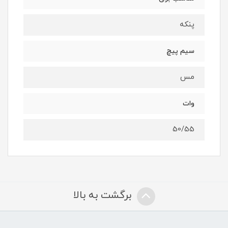
پنکه
سیم پیچ
مس
وات
50/55
برگشت به بالا