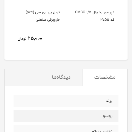
کپرسور یخچال GMCC 1/5
کوبل پی وی سی (pvc)
کوبل
کد PE55
جاروبرقی صنعتی
سانی
25,000
مان
تومان
مشخصات
دیدگاه‌ها
برند
روسو
مناسب برای