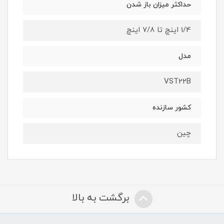
حداکثر میزان باز شدن
1/4 اینچ تا 7/8 اینچ
مدل
VST22B
کشور سازنده
چین
برگشت به بالا