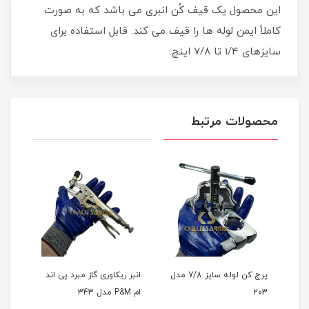
این محصول یک قیف کُن انبری می باشد که به صورت
کاملاً ایمن لوله ها را قیف می کند. قابل استفاده برای
سایزهای 1/4 تا 7/8 اینچ.
محصولات مرتبط
پی
پرچ کن لوله سایز 7/8 مدل
انبر ریکاوری گاز مبرد پی اند
P&M 2
203
ام P&M مدل 343
201