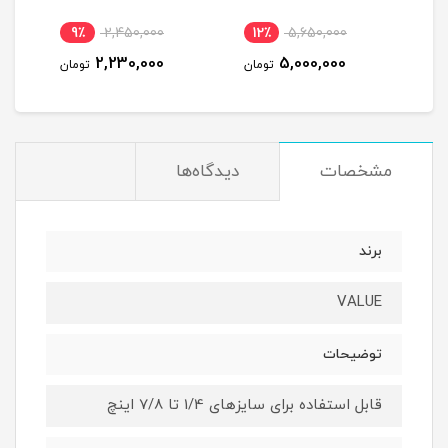
9٪
2,450,000
12٪
5,650,000
1
2,230,000
5,000,000
مان
تومان
تومان
مشخصات
دیدگاه‌ها
برند
VALUE
توضیحات
قابل استفاده برای سایزهای 1/4 تا 7/8 اینچ